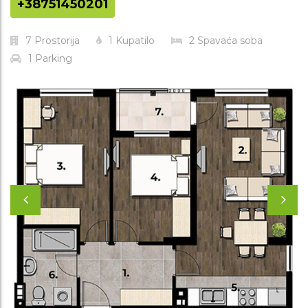
+38751450201
7
Prostorija
1
Kupatilo
2
Spavaća soba
1
Parking