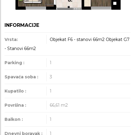
INFORMACIJE
Vrsta:
Objekat F6 - stanovi 66m2
Objekat G7
- Stanovi 66m2
Parking :
1
Spavaća soba :
3
Kupatilo :
1
Površina :
66,61
m2
Balkon :
1
Dnevni boravak :
1