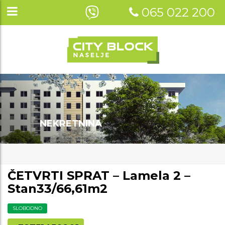
065 022 200
NEKRETNINA
ČETVRTI SPRAT – Lamela 2 –
Stan33/66,61m2
SLOBODNO