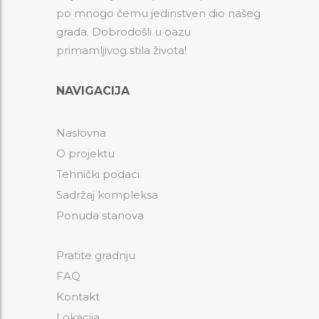
po mnogo čemu jedinstven dio našeg
grada. Dobrodošli u oazu
primamljivog stila života!
NAVIGACIJA
Naslovna
O projektu
Tehnički podaci
Sadržaj kompleksa
Ponuda stanova
Pratite gradnju
FAQ
Kontakt
Lokacija