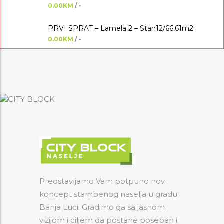
0.00KM
/ -
PRVI SPRAT – Lamela 2 – Stan12/66,61m2
0.00KM
/ -
Predstavljamo Vam potpuno nov
koncept stambenog naselja u gradu
Banja Luci. Gradimo ga sa jasnom
vizijom i ciljem da postane poseban i