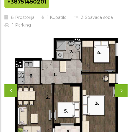
+38751450201
8
Prostorija
1
Kupatilo
3
Spavaća soba
1
Parking