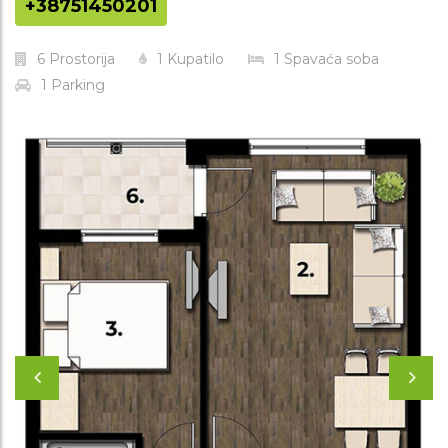
+38751450201
6
Prostorija
1
Kupatilo
1
Spavaća soba
1
Parking