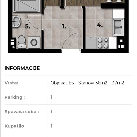
INFORMACIJE
Vrsta:
Objekat E5 – Stanovi 36m2 – 37m2
Parking :
1
Spavaća soba :
1
Kupatilo :
1