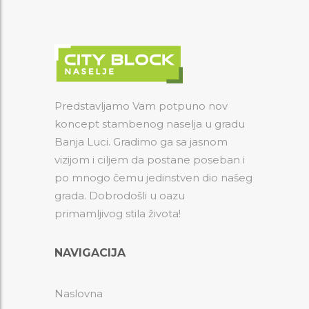
Predstavljamo Vam potpuno nov
koncept stambenog naselja u gradu
Banja Luci. Gradimo ga sa jasnom
vizijom i ciljem da postane poseban i
po mnogo čemu jedinstven dio našeg
grada. Dobrodošli u oazu
primamljivog stila života!
NAVIGACIJA
Naslovna