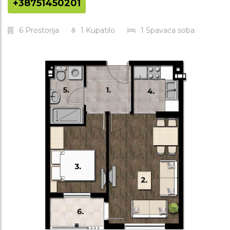
+38751450201
6
Prostorija
1
Kupatilo
1
Spavaća soba