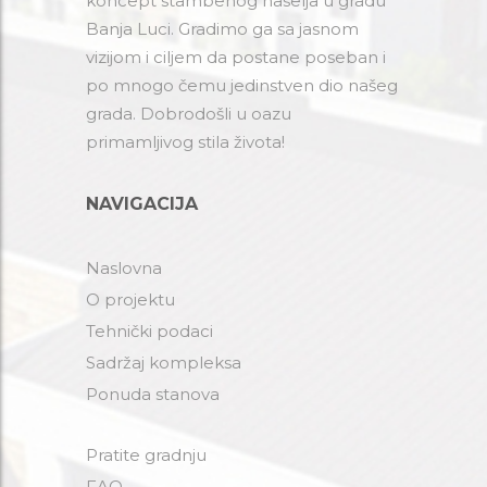
koncept stambenog naselja u gradu
Banja Luci. Gradimo ga sa jasnom
vizijom i ciljem da postane poseban i
po mnogo čemu jedinstven dio našeg
grada. Dobrodošli u oazu
primamljivog stila života!
NAVIGACIJA
Naslovna
O projektu
Tehnički podaci
Sadržaj kompleksa
Ponuda stanova
Pratite gradnju
FAQ