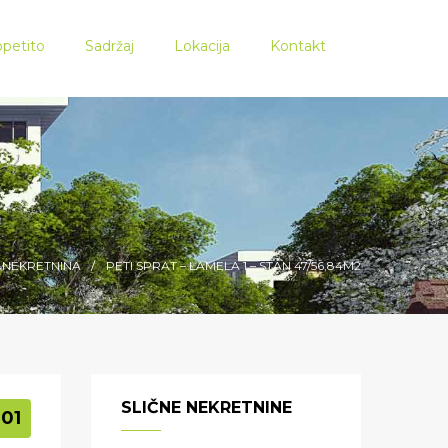
petito
Sadržaj
Lokacija
Kontakt
NEKRETNINA
PETI SPRAT – LAMELA 1 – STAN 47/56,84M2
SLIČNE NEKRETNINE
01