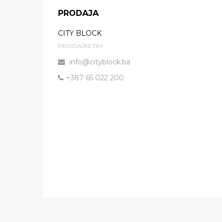
PRODAJA
CITY BLOCK
PRODAJNI TIM
info@cityblock.ba
+387 65 022 200