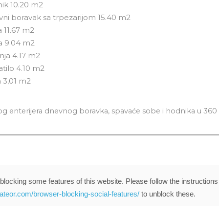
nik 10.20 m2
vni boravak sa trpezarijom 15.40 m2
a 11.67 m2
a 9.04 m2
inja 4.17 m2
atilo 4.10 m2
a 3,01 m2
log enterijera dnevnog boravka, spavaće sobe i hodnika u 360 
blocking some features of this website. Please follow the instructions
eateor.com/browser-blocking-social-features/
to unblock these.