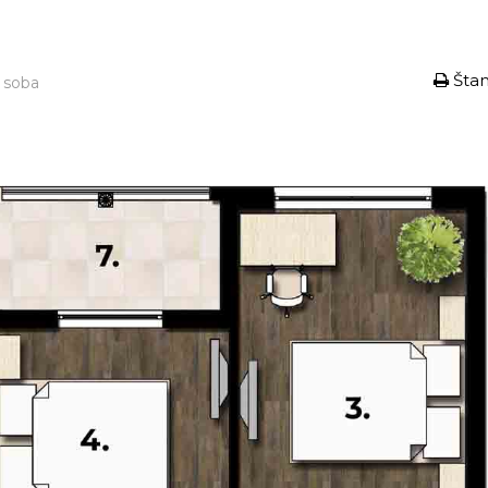
Šta
 soba