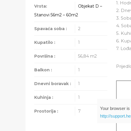
1. Hod
Vrsta:
Objekat D –
2. Dne
Stanovi 56m2 – 60m2
3. Sob
4. Sob
Spavaća soba :
2
5. Kuh
6. Kup
Kupatilo :
1
7. Lođ
Površina :
56,84
m2
Prijed
Balkon :
1
Dnevni boravak :
1
Kuhinja :
1
Your browser is 
Prostorija :
7
http://support.h