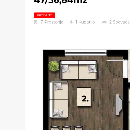
47/56,84m2
PRODANO
7
Prostorija
1
Kupatilo
2
Spavaća