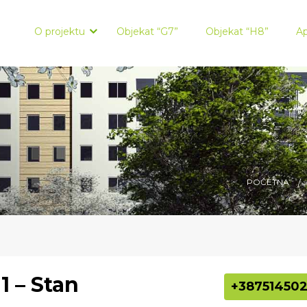
Kontakt:
065 022 200
info@cityblock.ba
O projektu
Objekat “G7”
Objekat “H8”
Ap
POČETNA
1 – Stan
+387514502