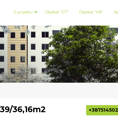
Kontakt:
065 022 200
info@cityblock.ba
O projektu
Objekat “G7”
Objekat “H8”
Ap
POČE
 39/36,16m2
+387514502