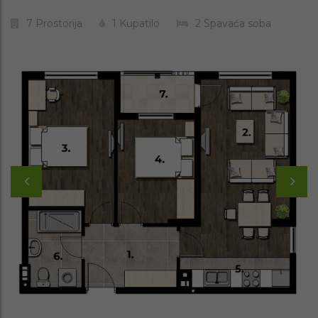
7
Prostorija
1
Kupatilo
2
Spavaća soba