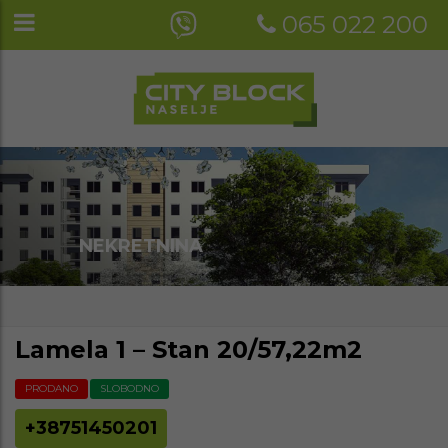
065 022 200
NEKRETNINA
Lamela 1 – Stan 20/57,22m2
PRODANO
SLOBODNO
+38751450201