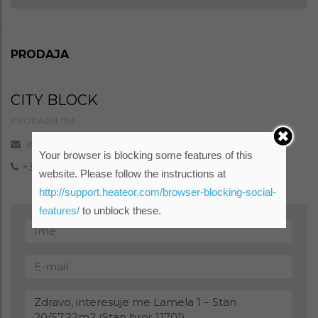
PRODAJA
CITY BLOCK
PRODAJNI TIM
info@cityblock.ba
Your browser is blocking some features of this
+387 65 022 200
website. Please follow the instructions at
http://support.heateor.com/browser-blocking-social-
features/
to unblock these.