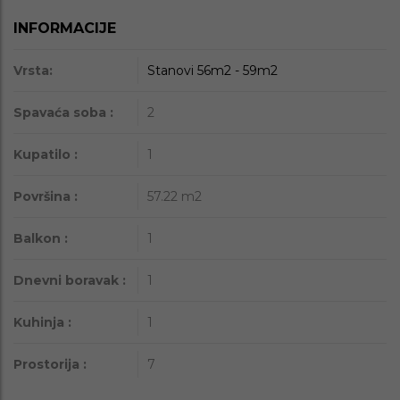
INFORMACIJE
Vrsta:
Stanovi 56m2 - 59m2
Spavaća soba :
2
Kupatilo :
1
Površina :
57.22
m2
Balkon :
1
Dnevni boravak :
1
Kuhinja :
1
Prostorija :
7