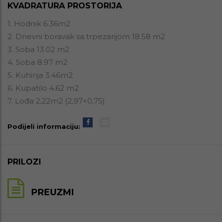
KVADRATURA PROSTORIJA
1. Hodnik 6.36m2
2. Dnevni boravak sa trpezarijom 18.58 m2
3. Soba 13.02 m2
4. Soba 8.97 m2
5. Kuhinja 3.46m2
6. Kupatilo 4.62 m2
7. Lođa 2,22m2 (2,97×0,75)
Podijeli informaciju:
PRILOZI
PREUZMI